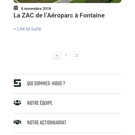
8 novembre 2018
La ZAC de l’Aéroparc à Fontaine
> Lire la suite
Navigation
Page
Page
<
1
2
des
articles
QUI SOMMES-NOUS ?
NOTRE ÉQUIPE
NOTRE ACTIONNARIAT