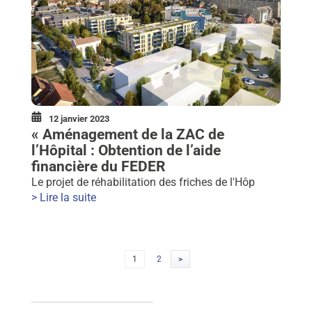
12 janvier 2023
« Aménagement de la ZAC de
l’Hôpital : Obtention de l’aide
financière du FEDER
Le projet de réhabilitation des friches de l'Hôp
> Lire la suite
Navigation
Page
Page
1
2
>
des
articles