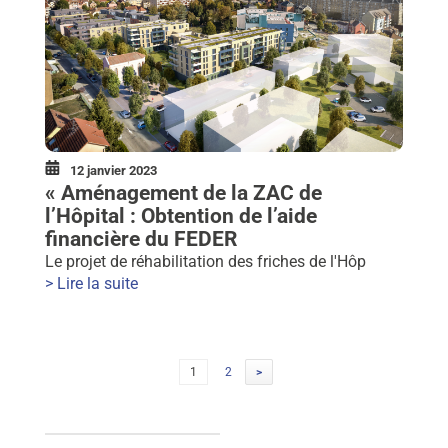
12 janvier 2023
« Aménagement de la ZAC de
l’Hôpital : Obtention de l’aide
financière du FEDER
Le projet de réhabilitation des friches de l'Hôp
> Lire la suite
Navigation
Page
Page
1
2
>
des
articles