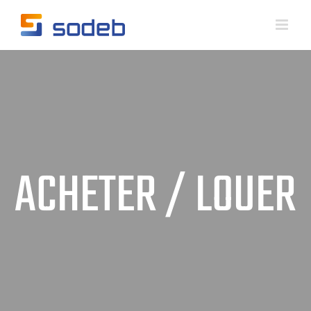
Skip
to
content
ACHETER / LOUER